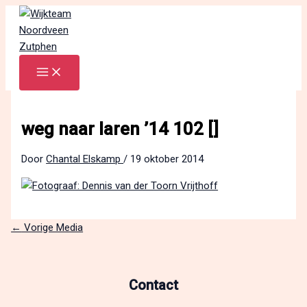
Ga
naar
de
inhoud
weg naar laren ’14 102 []
Door
Chantal Elskamp
/
19 oktober 2014
←
Vorige Media
Contact