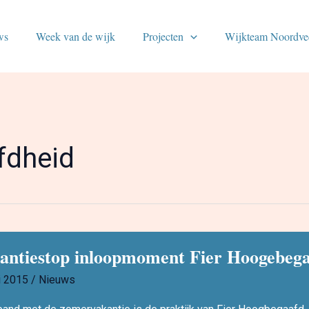
ws
Week van de wijk
Projecten
Wijkteam Noordve
fdheid
antiestop inloopmoment Fier Hoogebeg
ni 2015
/
Nieuws