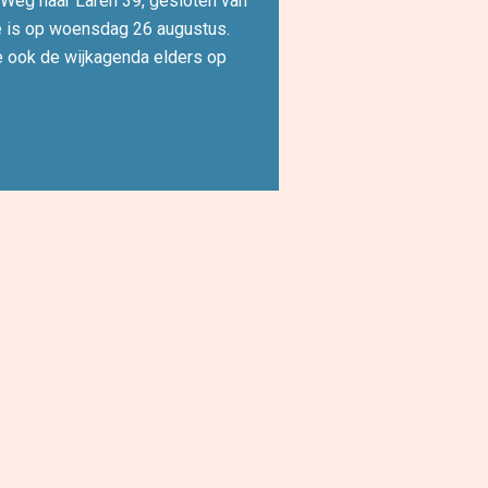
 Weg naar Laren 39, gesloten van
ie is op woensdag 26 augustus.
e ook de wijkagenda elders op