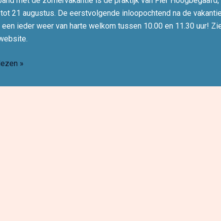
band met de zomervakantie is de praktijk van Fier Hoogbegaafd,
i tot 21 augustus. De eerstvolgende inloopochtend na de vakant
 een ieder weer van harte welkom tussen 10.00 en 11.30 uur! Zi
website.
tiestop
lezen »
pmoment
begaafd