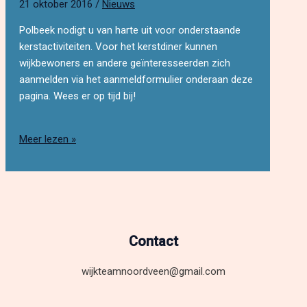
21 oktober 2016
/
Nieuws
Polbeek nodigt u van harte uit voor onderstaande
kerstactiviteiten. Voor het kerstdiner kunnen
wijkbewoners en andere geïnteresseerden zich
aanmelden via het aanmeldformulier onderaan deze
pagina. Wees er op tijd bij!
Kerstactiviteiten
Meer lezen »
Polbeek
Contact
wijkteamnoordveen@gmail.com